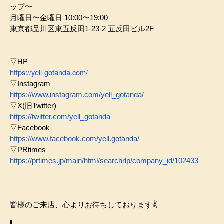
ップ〜
月曜日〜金曜日 10:00〜19:00
東京都品川区東五反田1-23-2 五反田ビル2F
▽HP
https://yell-gotanda.com/
▽Instagram
https://www.instagram.com/yell_gotanda/
▽X(旧Twitter)
https://twitter.com/yell_gotanda
▽Facebook
https://www.facebook.com/yell.gotanda/
▽PRtimes
https://prtimes.jp/main/html/searchrlp/company_id/102433
皆様のご来店、心よりお待ちしております✌️